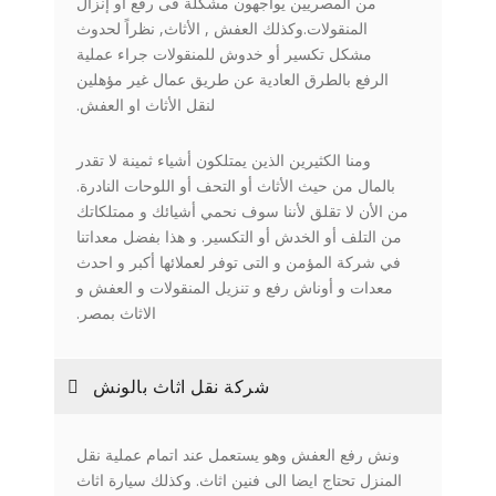
من المصريين يواجهون مشكلة فى رفع او إنزال
المنقولات.وكذلك العفش , الأثاث, نظراً لحدوث
مشكل تكسير أو خدوش للمنقولات جراء عملية
الرفع بالطرق العادية عن طريق عمال غير مؤهلين
لنقل الأثاث او العفش.
ومنا الكثيرين الذين يمتلكون أشياء ثمينة لا تقدر
بالمال من حيث الأثاث أو التحف أو اللوحات النادرة.
من الأن لا تقلق لأننا سوف نحمي أشيائك و ممتلكاتك
من التلف أو الخدش أو التكسير. و هذا بفضل معداتنا
في شركة المؤمن و التى توفر لعملائها أكبر و احدث
معدات و أوناش رفع و تنزيل المنقولات و العفش و
الاثاث بمصر.
شركة نقل اثاث بالونش
ونش رفع العفش وهو يستعمل عند اتمام عملية نقل
المنزل تحتاج ايضا الى فنين اثاث. وكذلك سيارة اثاث