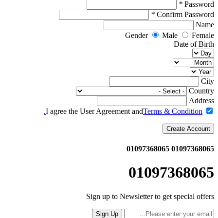
*
Password
*
Confirm Password
Name
Gender
Male
Female
Date of Birth
City
Country
Address
I agree the User Agreement and
Terms & Condition.
Create Account
01097368065
01097368065
01097368065
Sign up to Newsletter to get special offers