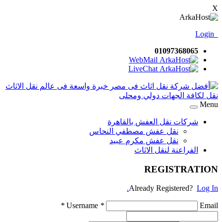
X
Login
01097368065
WebMail
LiveChat
Menu
شركات نقل العفش بالقاهرة
نقل عفش مصطفي النحاس
نقل عفش مكرم عبيد
الفراعنة لنقل الاثاث
REGISTRATION
Already Registered?
Log In.
*
Username
*
Email